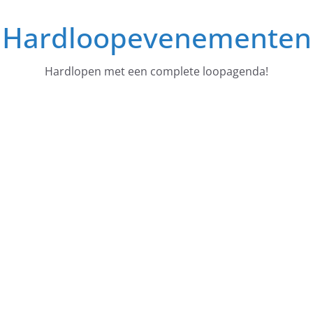
Ga
Hardloopevenementen
naar
de
inhoud
Hardlopen met een complete loopagenda!