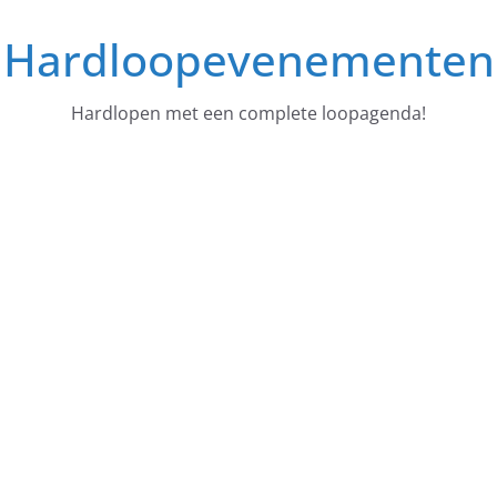
Ga
Hardloopevenementen
naar
de
inhoud
Hardlopen met een complete loopagenda!