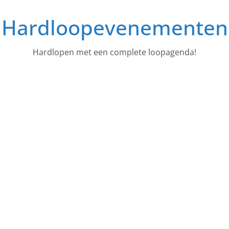
Ga
Hardloopevenementen
naar
de
inhoud
Hardlopen met een complete loopagenda!