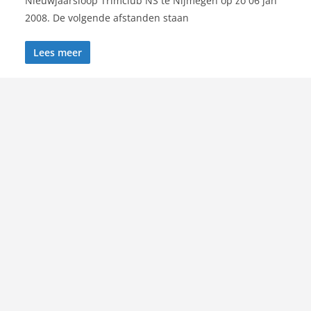
Nieuwjaarsloop Trimclub NS te Nijmegen op zo 06 jan
2008. De volgende afstanden staan
Lees meer