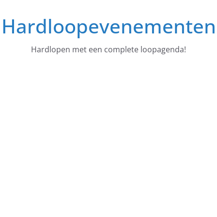
Ga
Hardloopevenementen
naar
de
inhoud
Hardlopen met een complete loopagenda!