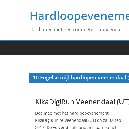
Ga
Hardloopevenem
naar
de
inhoud
Hardlopen met een complete loopagenda!
10 Engelse mijl hardlopen Veenendaal 
KikaDigiRun Veenendaal (UT
Doe mee met het hardloopevenement
KikaDigiRun te Veenendaal (UT) op za 02 sep
2017. De volgende afstanden staan op het