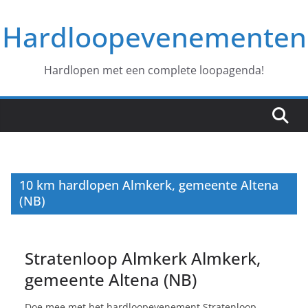
Ga
Hardloopevenementen
naar
de
inhoud
Hardlopen met een complete loopagenda!
10 km hardlopen Almkerk, gemeente Altena
(NB)
Stratenloop Almkerk Almkerk,
gemeente Altena (NB)
Doe mee met het hardloopevenement Stratenloop