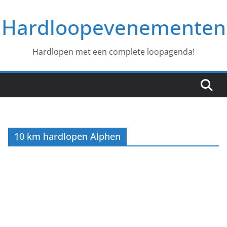
Ga
Hardloopevenementen
naar
de
inhoud
Hardlopen met een complete loopagenda!
10 km hardlopen Alphen