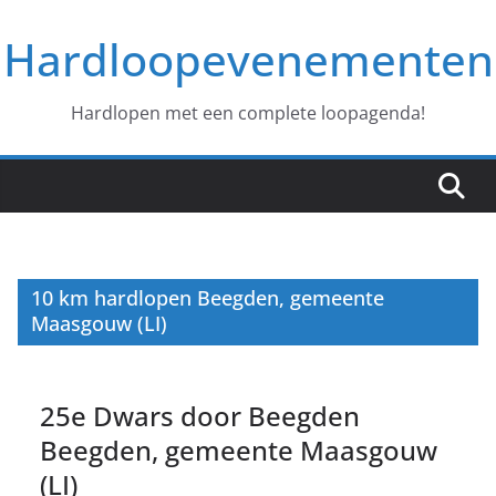
Ga
Hardloopevenementen
naar
de
inhoud
Hardlopen met een complete loopagenda!
10 km hardlopen Beegden, gemeente
Maasgouw (LI)
25e Dwars door Beegden
Beegden, gemeente Maasgouw
(LI)