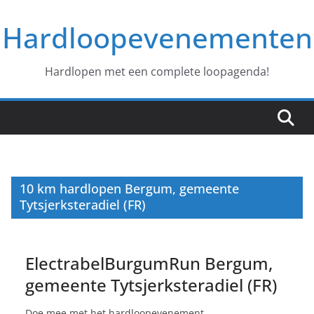
Ga
Hardloopevenementen
naar
de
inhoud
Hardlopen met een complete loopagenda!
10 km hardlopen Bergum, gemeente
Tytsjerksteradiel (FR)
ElectrabelBurgumRun Bergum,
gemeente Tytsjerksteradiel (FR)
Doe mee met het hardloopevenement