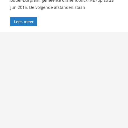
Budel-Dorplein, gemeente Cranendonck (NB) op zo 28
jun 2015. De volgende afstanden staan
Lees meer