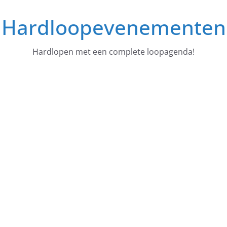
Ga
Hardloopevenementen
naar
de
inhoud
Hardlopen met een complete loopagenda!