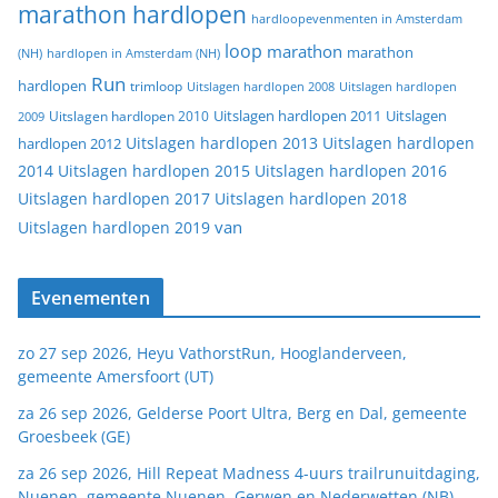
marathon hardlopen
hardloopevenmenten in Amsterdam
loop
marathon
marathon
(NH)
hardlopen in Amsterdam (NH)
Run
hardlopen
trimloop
Uitslagen hardlopen 2008
Uitslagen hardlopen
Uitslagen
Uitslagen hardlopen 2011
2009
Uitslagen hardlopen 2010
Uitslagen hardlopen 2013
Uitslagen hardlopen
hardlopen 2012
2014
Uitslagen hardlopen 2015
Uitslagen hardlopen 2016
Uitslagen hardlopen 2017
Uitslagen hardlopen 2018
van
Uitslagen hardlopen 2019
Evenementen
zo 27 sep 2026, Heyu VathorstRun, Hooglanderveen,
gemeente Amersfoort (UT)
za 26 sep 2026, Gelderse Poort Ultra, Berg en Dal, gemeente
Groesbeek (GE)
za 26 sep 2026, Hill Repeat Madness 4-uurs trailrunuitdaging,
Nuenen, gemeente Nuenen, Gerwen en Nederwetten (NB)