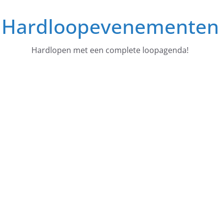
Ga
Hardloopevenementen
naar
de
inhoud
Hardlopen met een complete loopagenda!