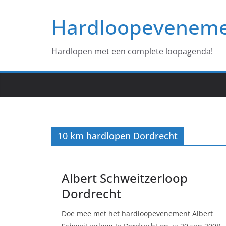
Ga
Hardloopevenem
naar
de
inhoud
Hardlopen met een complete loopagenda!
10 km hardlopen Dordrecht
Albert Schweitzerloop
Dordrecht
Doe mee met het hardloopevenement Albert