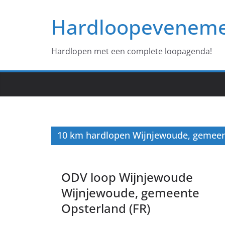
Ga
Hardloopevenem
naar
de
inhoud
Hardlopen met een complete loopagenda!
10 km hardlopen Wijnjewoude, gemeen
ODV loop Wijnjewoude
Wijnjewoude, gemeente
Opsterland (FR)