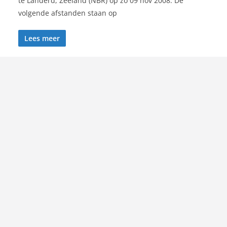
te Landerd, Zeeland (NBR) op zo 09 nov 2008. De
volgende afstanden staan op
Lees meer