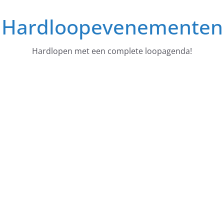
Ga
Hardloopevenementen
naar
de
inhoud
Hardlopen met een complete loopagenda!