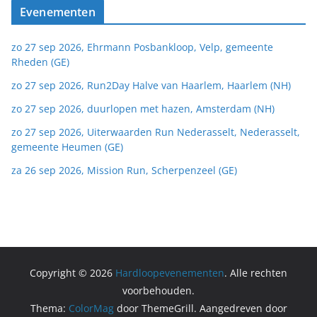
Evenementen
zo 27 sep 2026, Ehrmann Posbankloop, Velp, gemeente
Rheden (GE)
zo 27 sep 2026, Run2Day Halve van Haarlem, Haarlem (NH)
zo 27 sep 2026, duurlopen met hazen, Amsterdam (NH)
zo 27 sep 2026, Uiterwaarden Run Nederasselt, Nederasselt,
gemeente Heumen (GE)
za 26 sep 2026, Mission Run, Scherpenzeel (GE)
Copyright © 2026
Hardloopevenementen
. Alle rechten
voorbehouden.
Thema:
ColorMag
door ThemeGrill. Aangedreven door