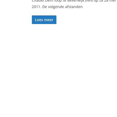
Citadel Dem loop te Beverwijk (NH) op za 28 mei
2011. De volgende afstanden
Lees meer