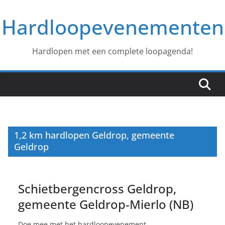
Ga
Hardloopevenementen
naar
de
inhoud
Hardlopen met een complete loopagenda!
1,2 km hardlopen Geldrop, gemeente
Geldrop
Schietbergencross Geldrop,
gemeente Geldrop-Mierlo (NB)
Doe mee met het hardloopevenement