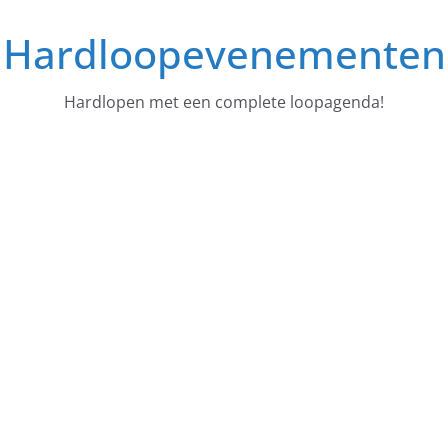
Ga
Hardloopevenementen
naar
de
inhoud
Hardlopen met een complete loopagenda!