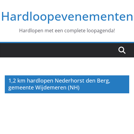
Ga
Hardloopevenementen
naar
de
inhoud
Hardlopen met een complete loopagenda!
1,2 km hardlopen Nederhorst den Berg,
gemeente Wijdemeren (NH)