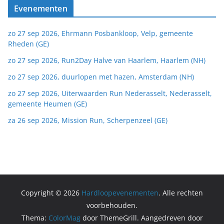
Evenementen
zo 27 sep 2026, Ehrmann Posbankloop, Velp, gemeente
Rheden (GE)
zo 27 sep 2026, Run2Day Halve van Haarlem, Haarlem (NH)
zo 27 sep 2026, duurlopen met hazen, Amsterdam (NH)
zo 27 sep 2026, Uiterwaarden Run Nederasselt, Nederasselt,
gemeente Heumen (GE)
za 26 sep 2026, Mission Run, Scherpenzeel (GE)
Copyright © 2026
Hardloopevenementen
. Alle rechten
voorbehouden.
Thema:
ColorMag
door ThemeGrill. Aangedreven door