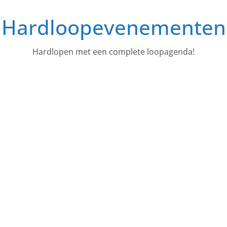
Ga
Hardloopevenementen
naar
de
inhoud
Hardlopen met een complete loopagenda!