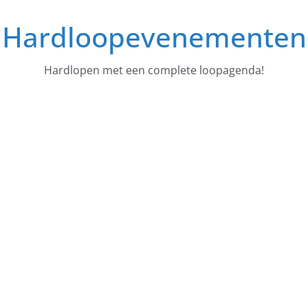
Ga
Hardloopevenementen
naar
de
inhoud
Hardlopen met een complete loopagenda!