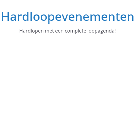
Ga
Hardloopevenementen
naar
de
inhoud
Hardlopen met een complete loopagenda!