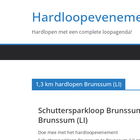
Ga
Hardloopevenem
naar
de
inhoud
Hardlopen met een complete loopagenda!
1,3 km hardlopen Brunssum (LI)
Schuttersparkloop Brunssu
Brunssum (LI)
Doe mee met het hardloopevenement