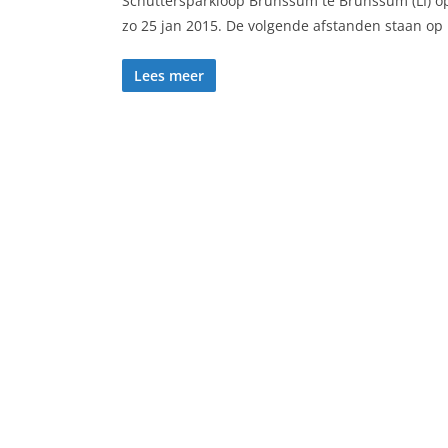
Schuttersparkloop Brunssum te Brunssum (LI) o
zo 25 jan 2015. De volgende afstanden staan op
Lees meer