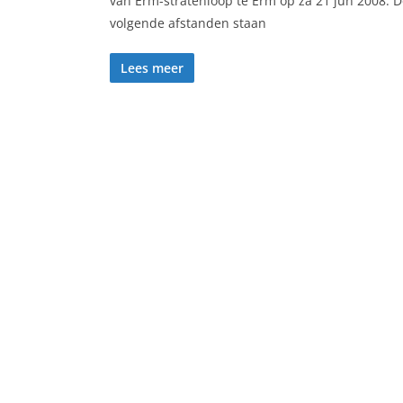
van Erm-stratenloop te Erm op za 21 jun 2008. 
volgende afstanden staan
Lees meer