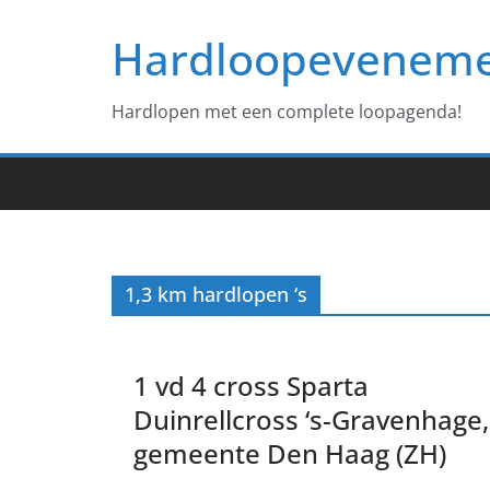
Ga
Hardloopevenem
naar
de
inhoud
Hardlopen met een complete loopagenda!
1,3 km hardlopen ‘s
1 vd 4 cross Sparta
Duinrellcross ‘s-Gravenhage,
gemeente Den Haag (ZH)