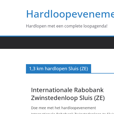
Ga
Hardloopevenem
naar
de
inhoud
Hardlopen met een complete loopagenda!
1,3 km hardlopen Sluis (ZE)
Internationale Rabobank
Zwinstedenloop Sluis (ZE)
Doe mee met het hardloopevenement