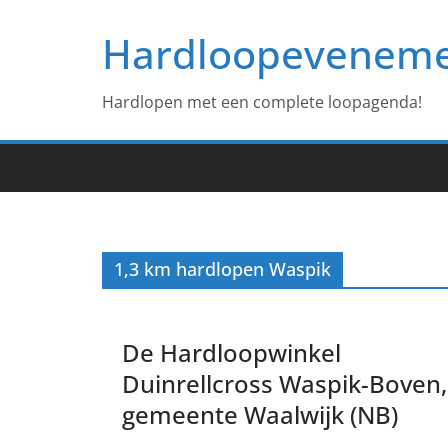
Ga
Hardloopevenem
naar
de
inhoud
Hardlopen met een complete loopagenda!
1,3 km hardlopen Waspik
De Hardloopwinkel
Duinrellcross Waspik-Boven,
gemeente Waalwijk (NB)