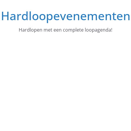
Ga
Hardloopevenementen
naar
de
inhoud
Hardlopen met een complete loopagenda!