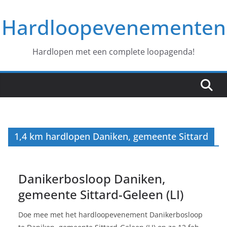
Ga
Hardloopevenementen
naar
de
inhoud
Hardlopen met een complete loopagenda!
1,4 km hardlopen Daniken, gemeente Sittard
Danikerbosloop Daniken,
gemeente Sittard-Geleen (LI)
Doe mee met het hardloopevenement Danikerbosloop