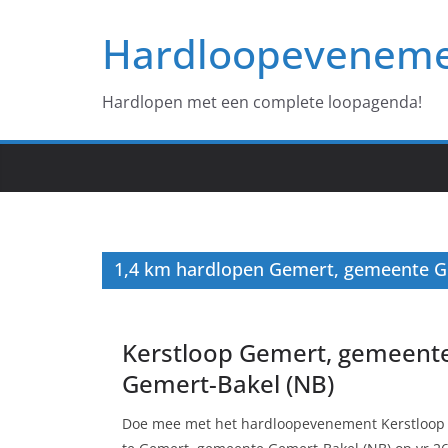
Ga
Hardloopevenem
naar
de
inhoud
Hardlopen met een complete loopagenda!
1,4 km hardlopen Gemert, gemeente 
Kerstloop Gemert, gemeent
Gemert-Bakel (NB)
Doe mee met het hardloopevenement Kerstloop