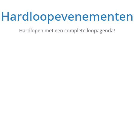
Ga
Hardloopevenementen
naar
de
inhoud
Hardlopen met een complete loopagenda!