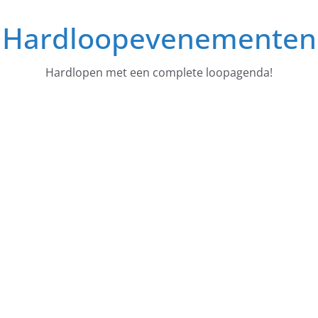
Ga
Hardloopevenementen
naar
de
inhoud
Hardlopen met een complete loopagenda!