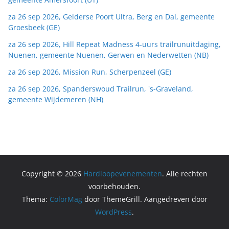
za 26 sep 2026, Gelderse Poort Ultra, Berg en Dal, gemeente
Groesbeek (GE)
za 26 sep 2026, Hill Repeat Madness 4-uurs trailrunuitdaging,
Nuenen, gemeente Nuenen, Gerwen en Nederwetten (NB)
za 26 sep 2026, Mission Run, Scherpenzeel (GE)
za 26 sep 2026, Spanderswoud Trailrun, 's-Graveland,
gemeente Wijdemeren (NH)
Copyright © 2026
Hardloopevenementen
. Alle rechten
voorbehouden.
Thema:
ColorMag
door ThemeGrill. Aangedreven door
WordPress
.