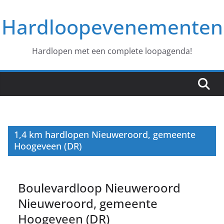
Ga
Hardloopevenementen
naar
de
inhoud
Hardlopen met een complete loopagenda!
1,4 km hardlopen Nieuweroord, gemeente
Hoogeveen (DR)
Boulevardloop Nieuweroord
Nieuweroord, gemeente
Hoogeveen (DR)