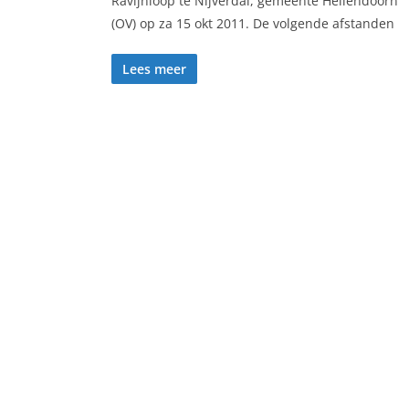
Ravijnloop te Nijverdal, gemeente Hellendoorn
(OV) op za 15 okt 2011. De volgende afstanden
Lees meer