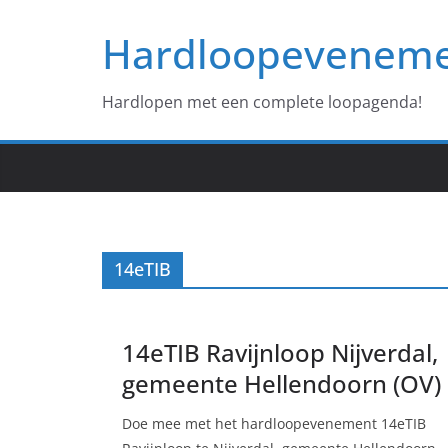
Ga
Hardloopevenem
naar
de
inhoud
Hardlopen met een complete loopagenda!
14eTIB
14eTIB Ravijnloop Nijverdal,
gemeente Hellendoorn (OV)
Doe mee met het hardloopevenement 14eTIB