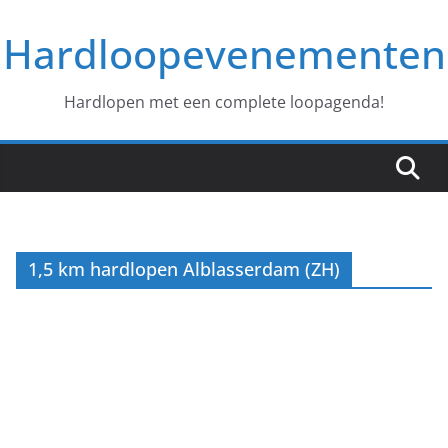
Ga
Hardloopevenementen
naar
de
inhoud
Hardlopen met een complete loopagenda!
1,5 km hardlopen Alblasserdam (ZH)