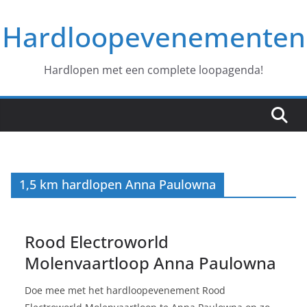
Ga
Hardloopevenementen
naar
de
inhoud
Hardlopen met een complete loopagenda!
1,5 km hardlopen Anna Paulowna
Rood Electroworld
Molenvaartloop Anna Paulowna
Doe mee met het hardloopevenement Rood