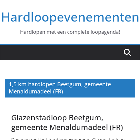
Ga
Hardloopevenementen
naar
de
inhoud
Hardlopen met een complete loopagenda!
1,5 km hardlopen Beetgum, gemeente
Menaldumadeel (FR)
Glazenstadloop Beetgum,
gemeente Menaldumadeel (FR)
Doe mee met het hardloopevenement Glazenstadloop