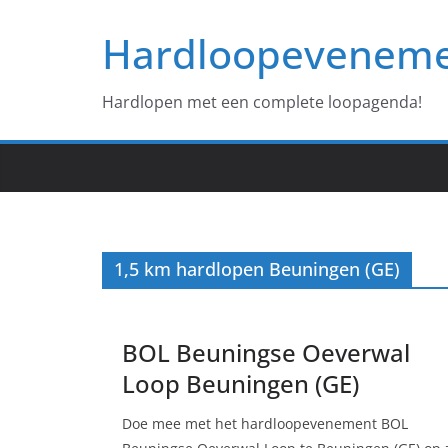
Ga
Hardloopevenem
naar
de
inhoud
Hardlopen met een complete loopagenda!
1,5 km hardlopen Beuningen (GE)
BOL Beuningse Oeverwal
Loop Beuningen (GE)
Doe mee met het hardloopevenement BOL