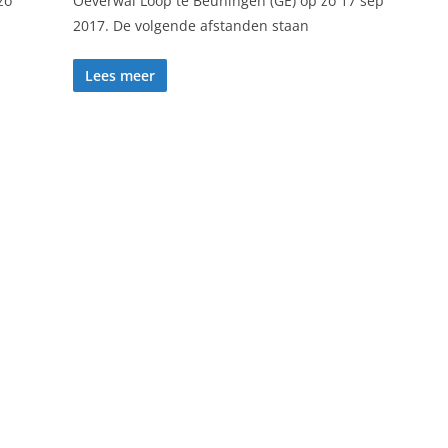
zo
Oeverwal Loop te Beuningen (GE) op zo 17 sep
2017. De volgende afstanden staan
Lees meer