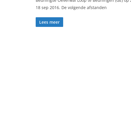
Beuningse Oeverwal Loop te Beuningen (GE) op 
18 sep 2016. De volgende afstanden
Lees meer