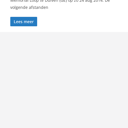
Memorial Loop te Duiven (GE) op zo 24 aug 2014. De
volgende afstanden
Lees meer