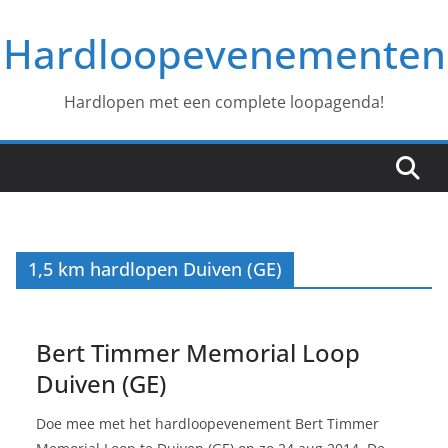
Ga
Hardloopevenementen
naar
de
inhoud
Hardlopen met een complete loopagenda!
1,5 km hardlopen Duiven (GE)
Bert Timmer Memorial Loop
Duiven (GE)
Doe mee met het hardloopevenement Bert Timmer