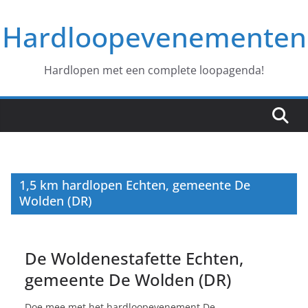
Ga
Hardloopevenementen
naar
de
inhoud
Hardlopen met een complete loopagenda!
1,5 km hardlopen Echten, gemeente De
Wolden (DR)
De Woldenestafette Echten,
gemeente De Wolden (DR)
Doe mee met het hardloopevenement De