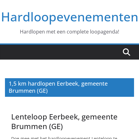
Ga
Hardloopevenementen
naar
de
inhoud
Hardlopen met een complete loopagenda!
1,5 km hardlopen Eerbeek, gemeente
Brummen (GE)
Lenteloop Eerbeek, gemeente
Brummen (GE)
Doe mee met het hardloopevenement Lenteloop te