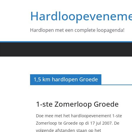
Ga
Hardloopevenem
naar
de
inhoud
Hardlopen met een complete loopagenda!
1,5 km hardlopen Groede
1-ste Zomerloop Groede
Doe mee met het hardloopevenement 1-ste
Zomerloop te Groede op di 17 jul 2007. De
volgende afstanden staan op het