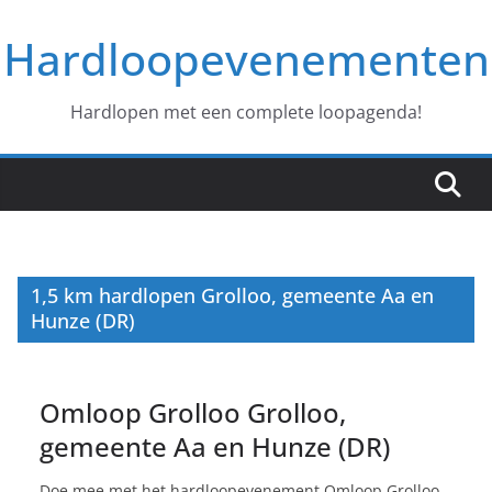
Ga
Hardloopevenementen
naar
de
inhoud
Hardlopen met een complete loopagenda!
1,5 km hardlopen Grolloo, gemeente Aa en
Hunze (DR)
Omloop Grolloo Grolloo,
gemeente Aa en Hunze (DR)
Doe mee met het hardloopevenement Omloop Grolloo