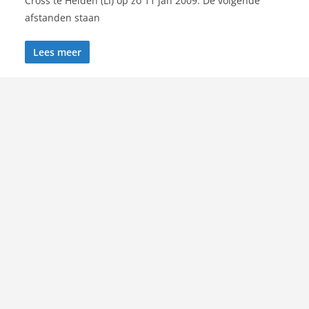
Cross te Helden (LI) op zo 11 jan 2009. De volgende
afstanden staan
Lees meer