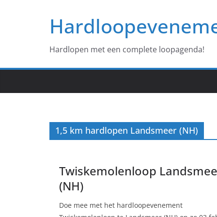
Ga
Hardloopevenem
naar
de
inhoud
Hardlopen met een complete loopagenda!
1,5 km hardlopen Landsmeer (NH)
Twiskemolenloop Landsmee
(NH)
Doe mee met het hardloopevenement