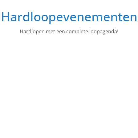
Ga
Hardloopevenementen
naar
de
inhoud
Hardlopen met een complete loopagenda!